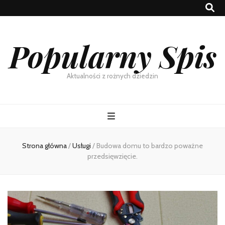
Popularny Spis
Aktualności z rożnych dziedzin
Strona główna
/
Usługi
/
Budowa domu to bardzo poważne
przedsięwzięcie.