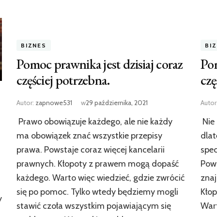
BIZNES
BI
Pomoc prawnika jest dzisiaj coraz
Pom
częściej potrzebna.
czę
Autor:
zapnowe531
w
29 października, 2021
Autor
Prawo obowiązuje każdego, ale nie każdy
Nie 
ma obowiązek znać wszystkie przepisy
dlat
prawa. Powstaje coraz więcej kancelarii
spec
prawnych. Kłopoty z prawem mogą dopaść
Pows
każdego. Warto więc wiedzieć, gdzie zwrócić
zna
się po pomoc. Tylko wtedy będziemy mogli
Kło
y
stawić czoła wszystkim pojawiającym się
Wart