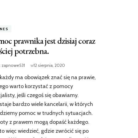
ZNES
oc prawnika jest dzisiaj coraz
ściej potrzebna.
:
zapnowe531
w
12 sierpnia, 2020
każdy ma obowiązek znać się na prawie,
ego warto korzystać z pomocy
jalisty, jeśli czegoś się obawiamy.
taje bardzo wiele kancelarii, w których
jdziemy pomoc w trudnych sytuacjach.
poty z prawem mogą dopaść każdego.
o więc wiedzieć, gdzie zwrócić się po