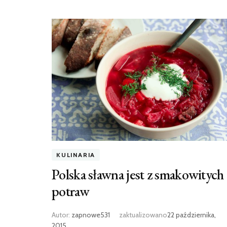
KULINARIA
Polska sławna jest z smakowitych
potraw
Autor:
zapnowe531
zaktualizowano
22 października,
2015