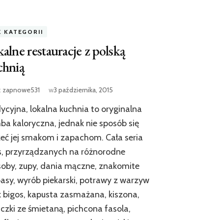
Z KATEGORII
alne restauracje z polską
chnią
:
zapnowe531
w
3 października, 2015
ycyjna, lokalna kuchnia to oryginalna
a kaloryczna, jednak nie sposób się
eć jej smakom i zapachom. Cała seria
, przyrządzanych na różnorodne
oby, zupy, dania mączne, znakomite
basy, wyrób piekarski, potrawy z warzyw
k bigos, kapusta zasmażana, kiszona,
czki ze śmietaną, pichcona fasola,