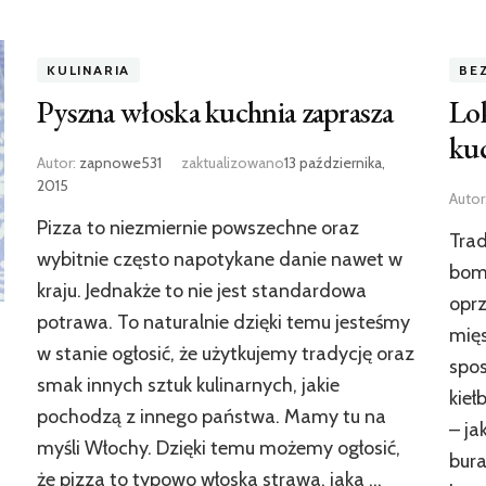
KULINARIA
BE
Pyszna włoska kuchnia zaprasza
Lok
ku
Autor:
zapnowe531
zaktualizowano
13 października,
2015
Autor
Pizza to niezmiernie powszechne oraz
Trad
wybitnie często napotykane danie nawet w
bomb
kraju. Jednakże to nie jest standardowa
oprz
potrawa. To naturalnie dzięki temu jesteśmy
mięs
w stanie ogłosić, że użytkujemy tradycję oraz
spos
smak innych sztuk kulinarnych, jakie
kieł
pochodzą z innego państwa. Mamy tu na
– ja
myśli Włochy. Dzięki temu możemy ogłosić,
bura
że pizza to typowo włoska strawa, jaka …