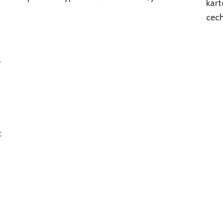
kart
cech
o
t