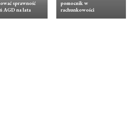
hować sprawność
pomocnik w
ń AGD na lata
rachunkowości