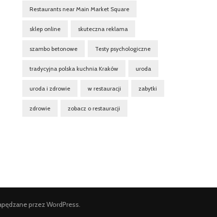
Restaurants near Main Market Square
sklep online
skuteczna reklama
szambo betonowe
Testy psychologiczne
tradycyjna polska kuchnia Kraków
uroda
uroda i zdrowie
w restauracji
zabytki
zdrowie
zobacz o restauracji
apędzane przez
WordPress
.