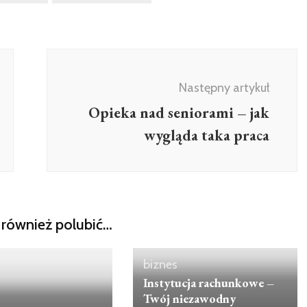
Następny artykuł
Opieka nad seniorami – jak
wygląda taka praca
również polubić…
biznes
Instytucja rachunkowe –
Twój niezawodny