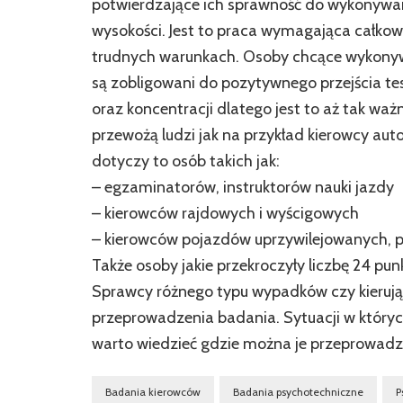
potwierdzające ich sprawność do wykonywani
wysokości. Jest to praca wymagająca całkowi
trudnych warunkach. Osoby chcące wykonyw
są zobligowani do pozytywnego przejścia t
oraz koncentracji dlatego jest to aż tak waż
przewożą ludzi jak na przykład kierowcy au
dotyczy to osób takich jak:
– egzaminatorów, instruktorów nauki jazdy
– kierowców rajdowych i wyścigowych
– kierowców pojazdów uprzywilejowanych, 
Także osoby jakie przekroczyły liczbę 24 p
Sprawcy różnego typu wypadków czy kieruj
przeprowadzenia badania. Sytuacji w któryc
warto wiedzieć gdzie można je przeprowadzi
Badania kierowców
Badania psychotechniczne
P