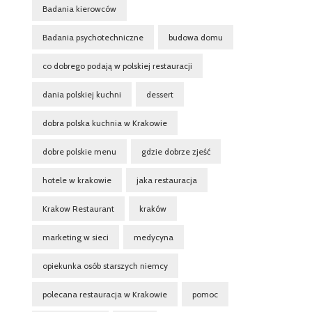
Badania kierowców
Badania psychotechniczne
budowa domu
co dobrego podają w polskiej restauracji
dania polskiej kuchni
dessert
dobra polska kuchnia w Krakowie
dobre polskie menu
gdzie dobrze zjeść
hotele w krakowie
jaka restauracja
Krakow Restaurant
kraków
marketing w sieci
medycyna
opiekunka osób starszych niemcy
polecana restauracja w Krakowie
pomoc