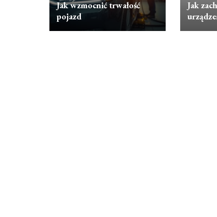
Jak wzmocnić trwałość
Jak zac
pojazd
urządze