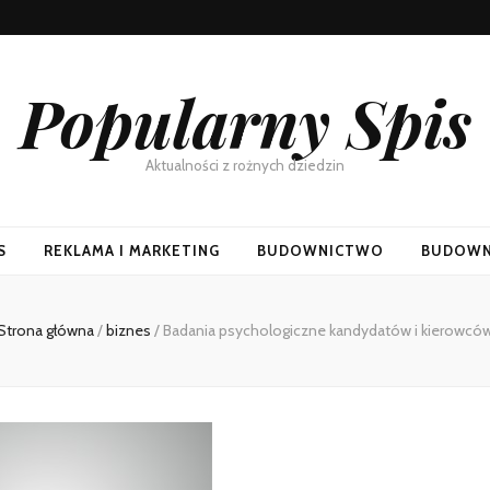
Popularny Spis
Aktualności z rożnych dziedzin
S
REKLAMA I MARKETING
BUDOWNICTWO
BUDOWN
Strona główna
/
biznes
/
Badania psychologiczne kandydatów i kierowcó