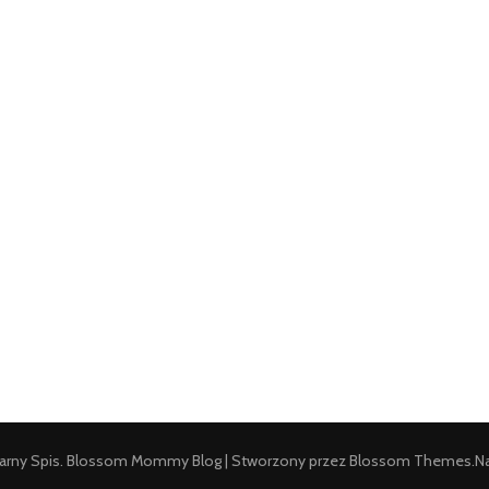
arny Spis
.
Blossom Mommy Blog | Stworzony przez
Blossom Themes
.N