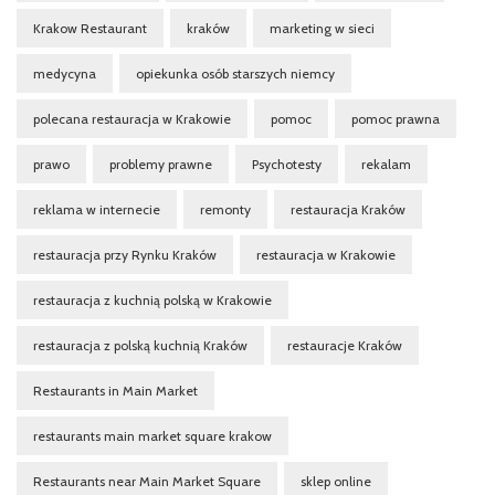
Krakow Restaurant
kraków
marketing w sieci
medycyna
opiekunka osób starszych niemcy
polecana restauracja w Krakowie
pomoc
pomoc prawna
prawo
problemy prawne
Psychotesty
rekalam
reklama w internecie
remonty
restauracja Kraków
restauracja przy Rynku Kraków
restauracja w Krakowie
restauracja z kuchnią polską w Krakowie
restauracja z polską kuchnią Kraków
restauracje Kraków
Restaurants in Main Market
restaurants main market square krakow
Restaurants near Main Market Square
sklep online