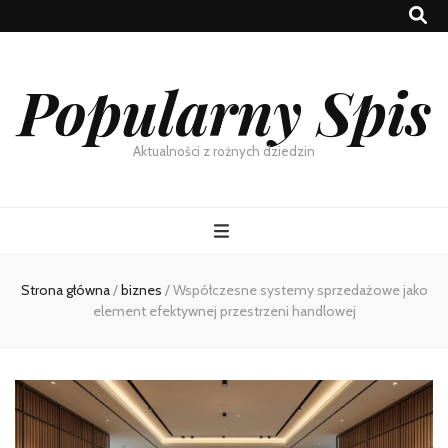
Popularny Spis
Aktualności z rożnych dziedzin
Strona główna
/
biznes
/
Współczesne systemy sprzedażowe jako
element efektywnej przestrzeni handlowej