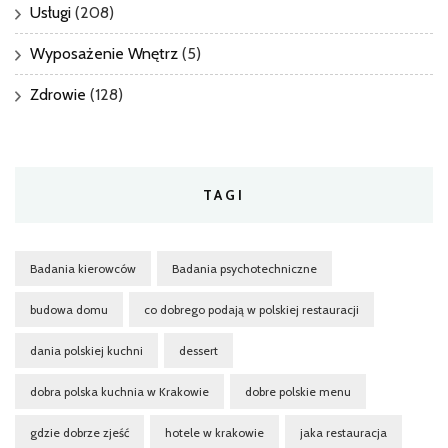
Usługi
(208)
Wyposażenie Wnętrz
(5)
Zdrowie
(128)
TAGI
Badania kierowców
Badania psychotechniczne
budowa domu
co dobrego podają w polskiej restauracji
dania polskiej kuchni
dessert
dobra polska kuchnia w Krakowie
dobre polskie menu
gdzie dobrze zjeść
hotele w krakowie
jaka restauracja