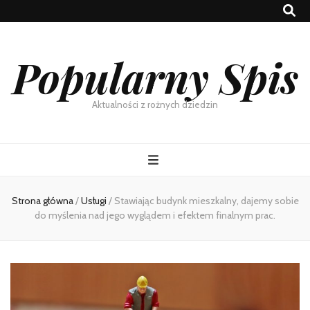
Popularny Spis
Aktualności z rożnych dziedzin
Strona główna
/
Usługi
/
Stawiając budynk mieszkalny, dajemy sobie
do myślenia nad jego wyglądem i efektem finalnym prac.