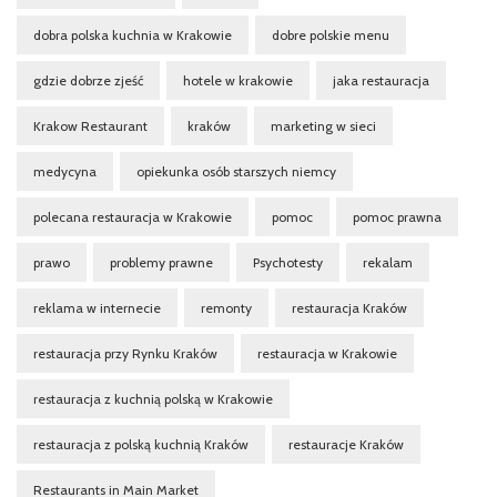
dobra polska kuchnia w Krakowie
dobre polskie menu
gdzie dobrze zjeść
hotele w krakowie
jaka restauracja
Krakow Restaurant
kraków
marketing w sieci
medycyna
opiekunka osób starszych niemcy
polecana restauracja w Krakowie
pomoc
pomoc prawna
prawo
problemy prawne
Psychotesty
rekalam
reklama w internecie
remonty
restauracja Kraków
restauracja przy Rynku Kraków
restauracja w Krakowie
restauracja z kuchnią polską w Krakowie
restauracja z polską kuchnią Kraków
restauracje Kraków
Restaurants in Main Market