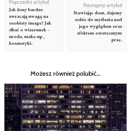
Poprzedni artykuł
Następny artykuł
Jak żony bardzo
Stawiając dom, dajemy
zwracają uwagę na
sobie do myślenia nad
osobisty image? Jak
jego wyglądem oraz
dbać o wizerunek –
efektem ostatecznym
uroda, make-up ,
prac.
kosmetyki.
Możesz również polubić…