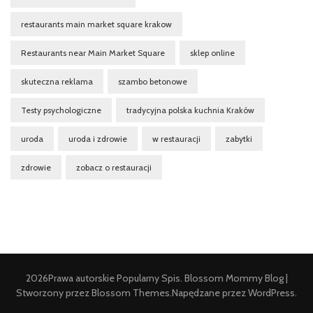
restaurants main market square krakow
Restaurants near Main Market Square
sklep online
skuteczna reklama
szambo betonowe
Testy psychologiczne
tradycyjna polska kuchnia Kraków
uroda
uroda i zdrowie
w restauracji
zabytki
zdrowie
zobacz o restauracji
2026Prawa autorskie
Popularny Spis
.
Blossom Mommy Blog |
Stworzony przez
Blossom Themes
.Napędzane przez
WordPress
.