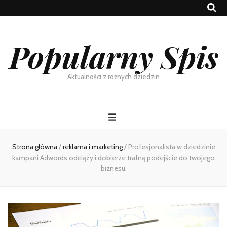
Popularny Spis
Aktualności z rożnych dziedzin
Strona główna
/
reklama i marketing
/
Profesjonalista w dziedzinie
kampani Adwords odciąży i dobierze trafną podejście do twojego
biznesu.