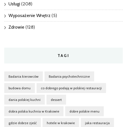
Usługi
(208)
Wyposażenie Wnętrz
(5)
Zdrowie
(128)
TAGI
Badania kierowców
Badania psychotechniczne
budowa domu
co dobrego podają w polskiej restauracji
dania polskiej kuchni
dessert
dobra polska kuchnia w Krakowie
dobre polskie menu
gdzie dobrze zjeść
hotele w krakowie
jaka restauracja