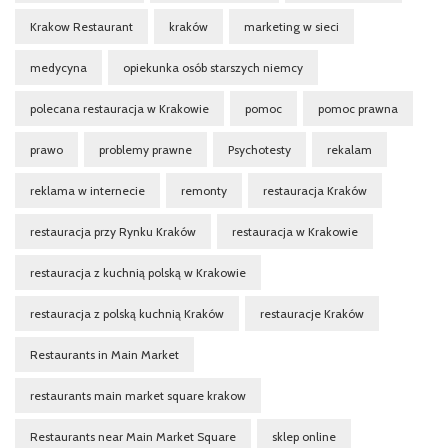
Krakow Restaurant
kraków
marketing w sieci
medycyna
opiekunka osób starszych niemcy
polecana restauracja w Krakowie
pomoc
pomoc prawna
prawo
problemy prawne
Psychotesty
rekalam
reklama w internecie
remonty
restauracja Kraków
restauracja przy Rynku Kraków
restauracja w Krakowie
restauracja z kuchnią polską w Krakowie
restauracja z polską kuchnią Kraków
restauracje Kraków
Restaurants in Main Market
restaurants main market square krakow
Restaurants near Main Market Square
sklep online