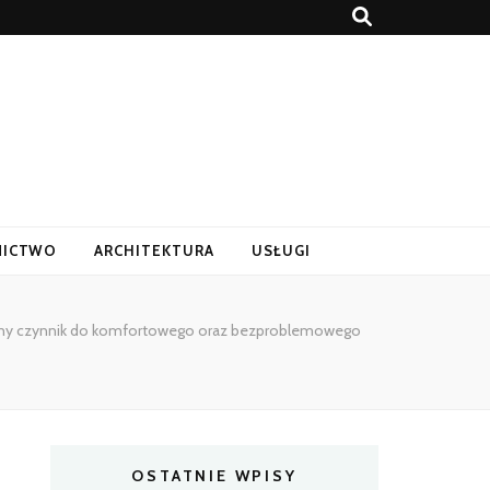
ICTWO
ARCHITEKTURA
USŁUGI
totny czynnik do komfortowego oraz bezproblemowego
OSTATNIE WPISY