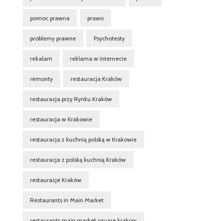
pomoc prawna
prawo
problemy prawne
Psychotesty
rekalam
reklama w internecie
remonty
restauracja Kraków
restauracja przy Rynku Kraków
restauracja w Krakowie
restauracja z kuchnią polską w Krakowie
restauracja z polską kuchnią Kraków
restauracje Kraków
Restaurants in Main Market
restaurants main market square krakow