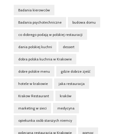
Badania kierowców
Badania psychotechniczne
budowa domu
co dobrego podają w polskiej restauracji
dania polskiej kuchni
dessert
dobra polska kuchnia w Krakowie
dobre polskie menu
gdzie dobrze zjeść
hotele w krakowie
jaka restauracja
Krakow Restaurant
kraków
marketing w sieci
medycyna
opiekunka osób starszych niemcy
polecana restauracja w Krakowie
pomoc