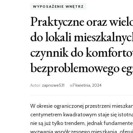
WYPOSAŻENIE WNĘTRZ
Praktyczne oraz wie
do lokali mieszkalnyc
czynnik do komforto
bezproblemowego egz
Autor:
zapnowe531
w
7 kwietnia, 2024
W okresie ograniczonej przestrzeni mieszka
centymetrem kwadratowym staje się istotną
nie są już tylko trendem, jednak fundamen
wyzwania współczesnego mieszkania, oferują