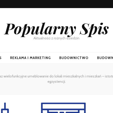
Popularny Spis
Aktualności z rożnych dziedzin
S
REKLAMA I MARKETING
BUDOWNICTWO
BUDOWN
az wielofunkcyjne umeblowanie do lokali mieszkalnych i mieszkań – is
egzystencji.