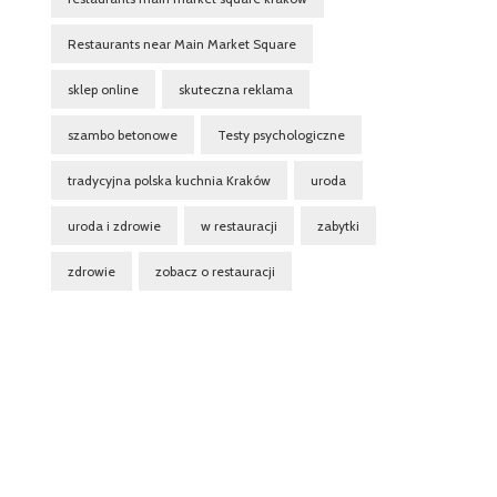
Restaurants near Main Market Square
sklep online
skuteczna reklama
szambo betonowe
Testy psychologiczne
tradycyjna polska kuchnia Kraków
uroda
uroda i zdrowie
w restauracji
zabytki
zdrowie
zobacz o restauracji