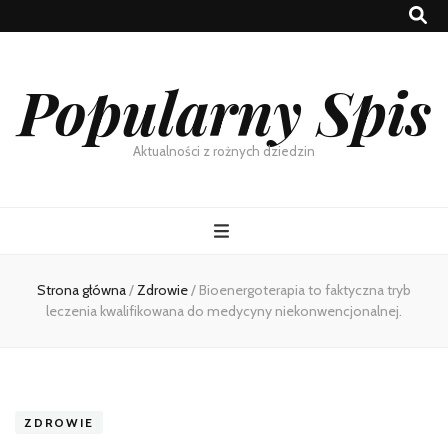
Popularny Spis
Aktualności z rożnych dziedzin
Strona główna
/
Zdrowie
/
Bioenergoterapia to faktyczna tryb
leczenia kwalifikowana do medycyny niekonwencjonalnej.
ZDROWIE