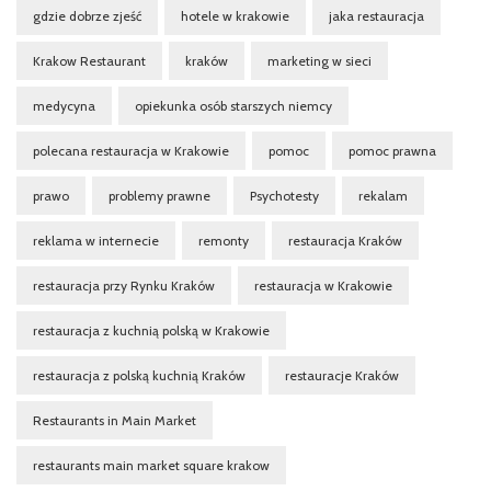
gdzie dobrze zjeść
hotele w krakowie
jaka restauracja
Krakow Restaurant
kraków
marketing w sieci
medycyna
opiekunka osób starszych niemcy
polecana restauracja w Krakowie
pomoc
pomoc prawna
prawo
problemy prawne
Psychotesty
rekalam
reklama w internecie
remonty
restauracja Kraków
restauracja przy Rynku Kraków
restauracja w Krakowie
restauracja z kuchnią polską w Krakowie
restauracja z polską kuchnią Kraków
restauracje Kraków
Restaurants in Main Market
restaurants main market square krakow