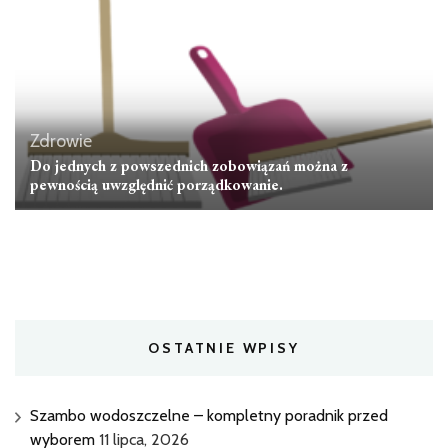
Zdrowie
Do jednych z powszednich zobowiązań można z
pewnością uwzględnić porządkowanie.
OSTATNIE WPISY
Szambo wodoszczelne – kompletny poradnik przed
wyborem
11 lipca, 2026