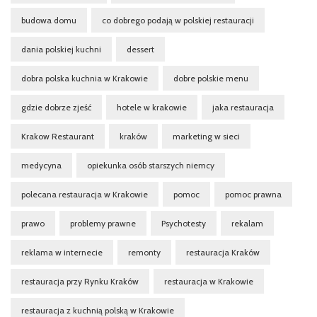
budowa domu
co dobrego podają w polskiej restauracji
dania polskiej kuchni
dessert
dobra polska kuchnia w Krakowie
dobre polskie menu
gdzie dobrze zjeść
hotele w krakowie
jaka restauracja
Krakow Restaurant
kraków
marketing w sieci
medycyna
opiekunka osób starszych niemcy
polecana restauracja w Krakowie
pomoc
pomoc prawna
prawo
problemy prawne
Psychotesty
rekalam
reklama w internecie
remonty
restauracja Kraków
restauracja przy Rynku Kraków
restauracja w Krakowie
restauracja z kuchnią polską w Krakowie