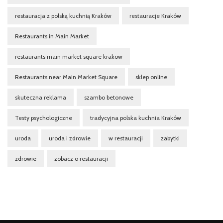
restauracja z polską kuchnią Kraków
restauracje Kraków
Restaurants in Main Market
restaurants main market square krakow
Restaurants near Main Market Square
sklep online
skuteczna reklama
szambo betonowe
Testy psychologiczne
tradycyjna polska kuchnia Kraków
uroda
uroda i zdrowie
w restauracji
zabytki
zdrowie
zobacz o restauracji