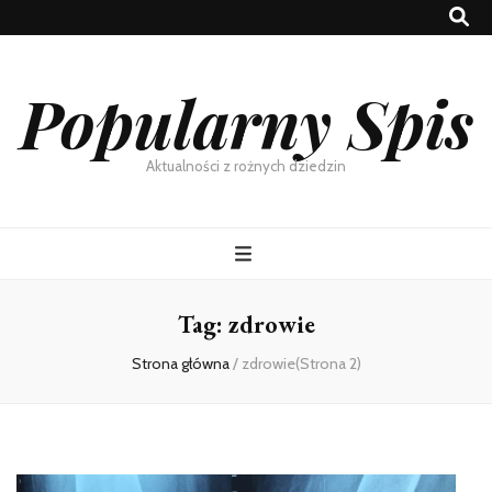
Popularny Spis
Aktualności z rożnych dziedzin
Tag:
zdrowie
Strona główna
/
zdrowie
(Strona 2)