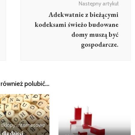
Następny artykuł
Adekwatnie z bieżącymi
kodeksami świeżo budowane
domy muszą być
gospodarcze.
również polubić…
sklepy internetowe
 dla dzieci