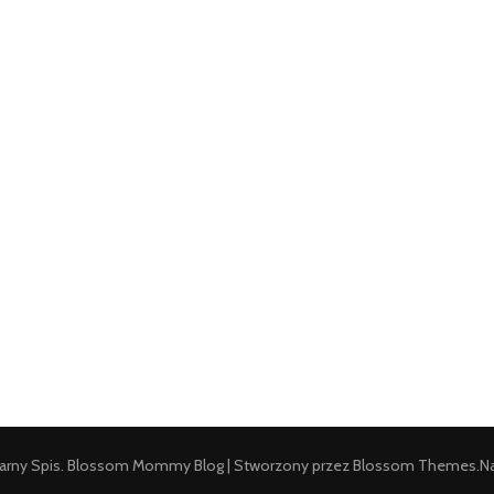
arny Spis
.
Blossom Mommy Blog | Stworzony przez
Blossom Themes
.N