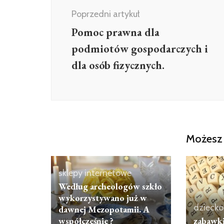
Poprzedni artykuł
Pomoc prawna dla
podmiotów gospodarczych i
dla osób fizycznych.
Możesz 
sklepy internetowe
Według archeologów szkło
wykorzystywano już w
dziecko
dawnej Mezopotamii. A
współcześnie ?
zabawki