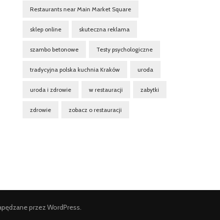
Restaurants near Main Market Square
sklep online
skuteczna reklama
szambo betonowe
Testy psychologiczne
tradycyjna polska kuchnia Kraków
uroda
uroda i zdrowie
w restauracji
zabytki
zdrowie
zobacz o restauracji
apędzane przez
WordPress
.