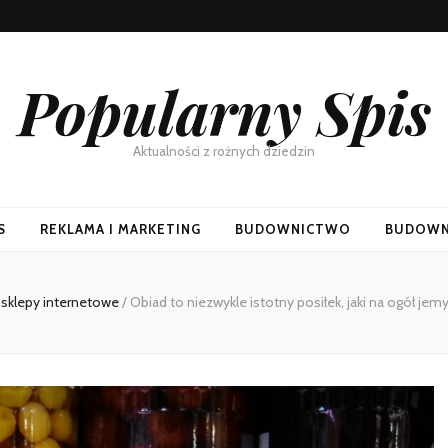
Popularny Spis
Aktualności z rożnych dziedzin
S
REKLAMA I MARKETING
BUDOWNICTWO
BUDOWN
sklepy internetowe
/
Obiad to niezwykle istotny posiłek, jaki na ogół jem