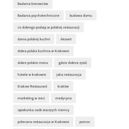
Badania kierowców
Badania psychotechniczne
budowa domu
co dobrego podają w polskiej restauracji
dania polskiej kuchni
dessert
dobra polska kuchnia w Krakowie
dobre polskie menu
gdzie dobrze zjeść
hotele w krakowie
jaka restauracja
Krakow Restaurant
kraków
marketing w sieci
medycyna
opiekunka osób starszych niemcy
polecana restauracja w Krakowie
pomoc